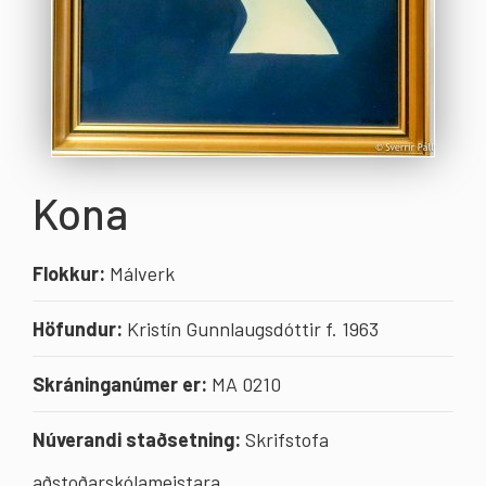
Kona
Flokkur:
Málverk
Höfundur:
Kristín Gunnlaugsdóttir f. 1963
Skráninganúmer er:
MA 0210
Núverandi staðsetning:
Skrifstofa
aðstoðarskólameistara