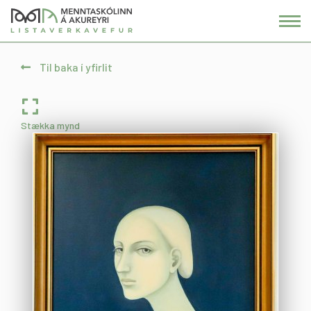
Fara
í
efni
Til baka í yfirlit
Stækka mynd