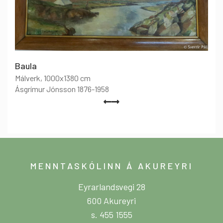
Baula
Málverk
, 1000x1380 cm
Ásgrímur Jónsson 1876-1958
MENNTASKÓLINN Á AKUREYRI
Eyrarlandsvegi 28
600 Akureyri
s. 455 1555