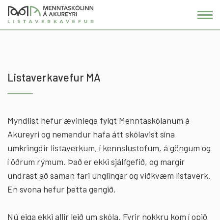
Fara
í
efni
Listaverkavefur MA
Myndlist hefur ævinlega fylgt Menntaskólanum á
Akureyri og nemendur hafa átt skólavist sína
umkringdir listaverkum, í kennslustofum, á göngum og
í öðrum rýmum. Það er ekki sjálfgefið, og margir
undrast að saman fari unglingar og viðkvæm listaverk.
En svona hefur þetta gengið.
Nú eiga ekki allir leið um skóla. Fyrir nokkru kom í opið