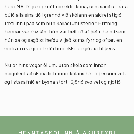
hús í MA 17. júní prúðbúin eldri kona, sem sagðist hafa
búið alla sína tíð í grennd við skólann en aldrei stigið
fæti inn í það sem hún kallaði „musterið.“ Hrifning
hennar var ósvikin, hún var heilluð af þeim heimi sem
hún sá og sagðist hefðu viljað koma fyrr og oftar, en
einhvern veginn hefði hún ekki fengið sig til þess.
Nú er hins vegar öllum, utan skóla sem innan,
mögulegt að skoða listmuni skólans hér á þessum vef,
og listasafnið er býsna stórt. Gjörið svo vel og njótið.
MENNTASKÓLINN Á AKUREYRI