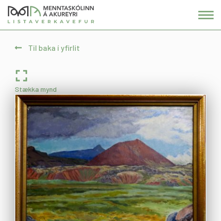
Fara
í
efni
Til baka í yfirlit
Stækka mynd