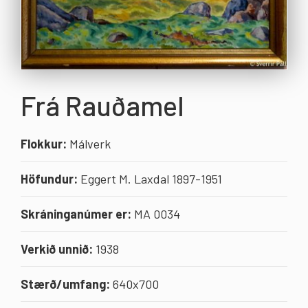
Frá Rauðamel
Flokkur:
Málverk
Höfundur:
Eggert M. Laxdal 1897-1951
Skráninganúmer er:
MA 0034
Verkið unnið:
1938
Stærð/umfang:
640x700