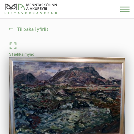
Fara
í
efni
Til baka í yfirlit
Stækka mynd