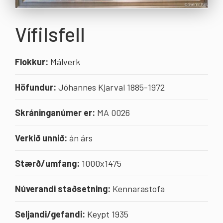
Vífilsfell
Flokkur:
Málverk
Höfundur:
Jóhannes Kjarval 1885-1972
Skráninganúmer er:
MA 0026
Verkið unnið:
án árs
Stærð/umfang:
1000x1475
Núverandi staðsetning:
Kennarastofa
Seljandi/gefandi:
Keypt 1935