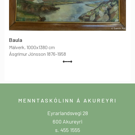
Baula
Málverk
, 1000x1380 cm
Ásgrímur Jónsson 1876-1958
MENNTASKÓLINN Á AKUREYRI
Eyrarlandsvegi 28
600 Akureyri
s. 455 1555