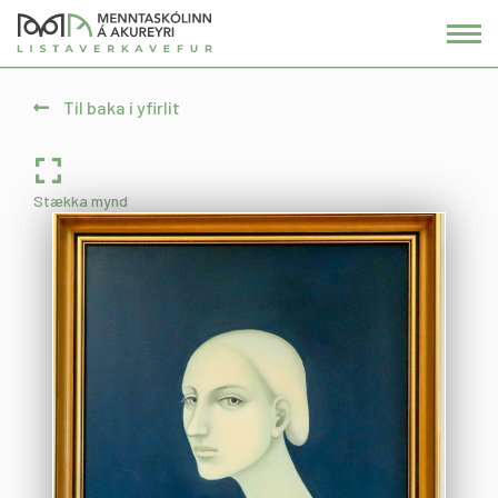
Fara
í
efni
Til baka í yfirlit
Stækka mynd