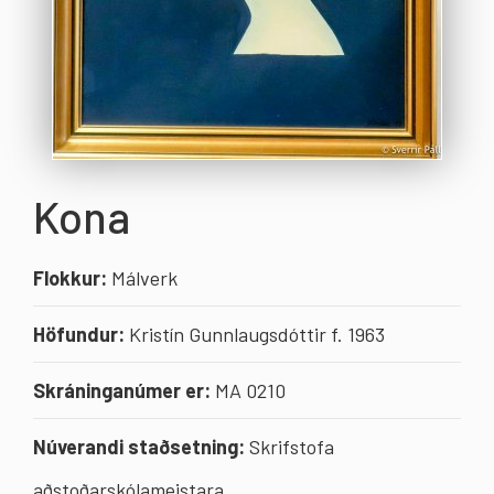
Kona
Flokkur:
Málverk
Höfundur:
Kristín Gunnlaugsdóttir f. 1963
Skráninganúmer er:
MA 0210
Núverandi staðsetning:
Skrifstofa
aðstoðarskólameistara