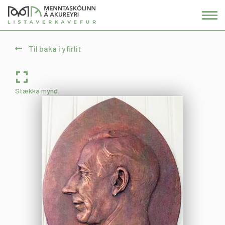
Fara
í
efni
Til baka í yfirlit
Stækka mynd