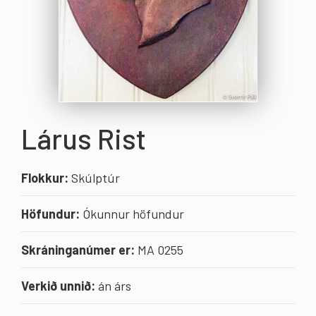
Lárus Rist
Flokkur:
Skúlptúr
Höfundur:
Ókunnur höfundur
Skráninganúmer er:
MA 0255
Verkið unnið:
án árs