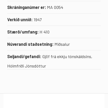
Skráninganúmer er:
MA 0054
Verkið unnið:
1947
Stærð/umfang:
H 410
Núverandi staðsetning:
Miðsalur
Seljandi/gefandi:
Gjöf frá ekkju tónskáldsins,
Hólmfríði Jónsdóttur