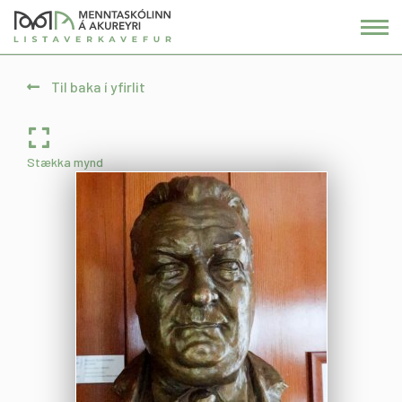
Fara
í
efni
Til baka í yfirlit
Stækka mynd