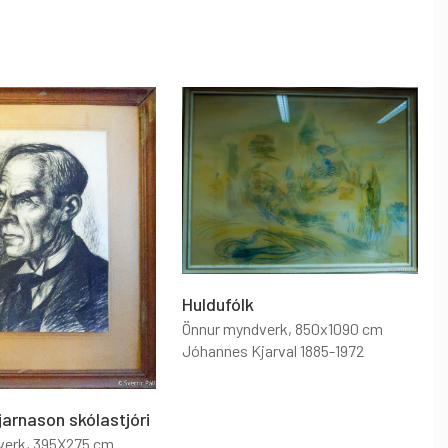
Huldufólk
Önnur myndverk
, 850x1090 cm
Jóhannes Kjarval 1885-1972
jarnason skólastjóri
verk
, 395X275 cm