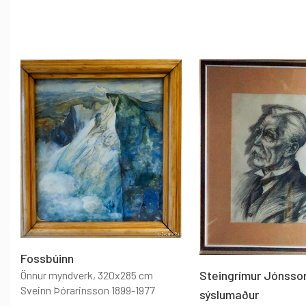
Fossbúinn
Steingrímur Jónsso
Önnur myndverk
, 320x285 cm
Sveinn Þórarinsson 1899-1977
sýslumaður