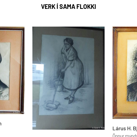
VERK Í SAMA FLOKKI
n
Lárus H. B
Önnur mynd