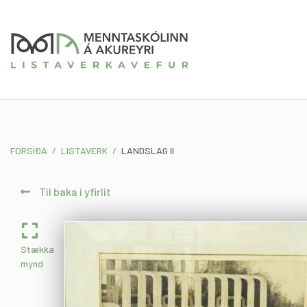
Fara
í
efni
FORSÍÐA
/
LISTAVERK
/
LANDSLAG II
Til baka í yfirlit
Stækka
mynd