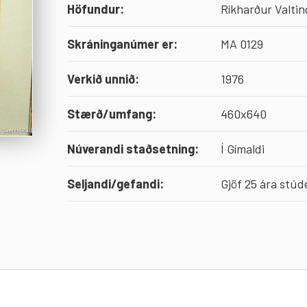
Höfundur:
Ríkharður Valtin
Skráninganúmer er:
MA 0129
Verkið unnið:
1976
Stærð/umfang:
460x640
Núverandi staðsetning:
Í Gímaldi
Seljandi/gefandi:
Gjöf 25 ára stúd