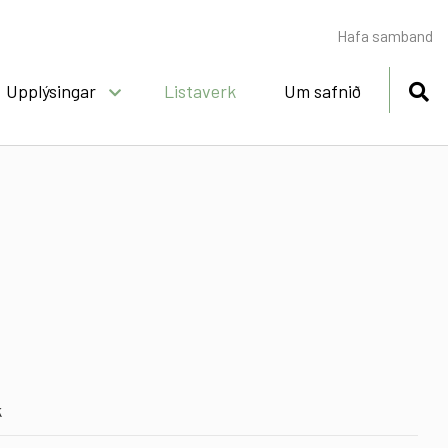
Hafa samband
Upplýsingar
Listaverk
Um safnið
taverkavefur MA
vefinn
urinn og verkin
asöfn og vefir
k