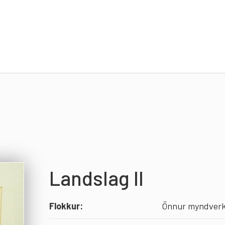
Lis
Um 
Vef
List
Landslag II
Flokkur:
Önnur myndver