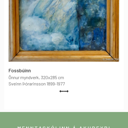
Fossbúinn
Önnur myndverk
, 320x285 cm
Sveinn Þórarinsson 1899-1977
MENNTASKÓLINN Á AKUREYRI