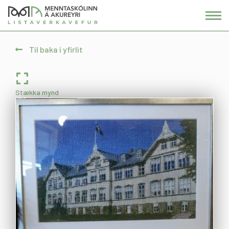
Fara
í
efni
Til baka í yfirlit
Stækka mynd