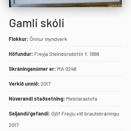
Gamli skóli
Flokkur:
Önnur myndverk
Höfundur:
Freyja Steindórsdóttir f. 1998
Skráninganúmer er:
MA 0248
Verkið unnið:
2017
Núverandi staðsetning:
Meistarastofa
Seljandi/gefandi:
Gjöf Freyju við brautskráningu
2017