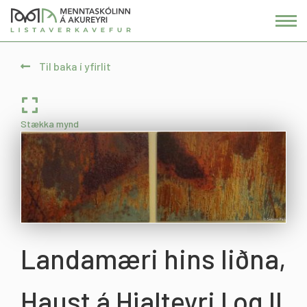
Fara
í
efni
Til baka í yfirlit
Stækka mynd
Landamæri hins liðna,
Haust á Hjalteyri I og II