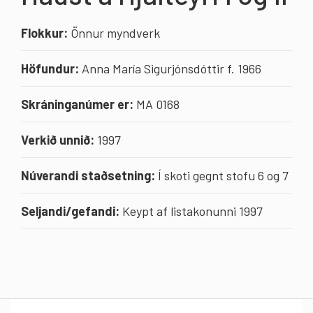
Flokkur:
Önnur myndverk
Höfundur:
Anna María Sigurjónsdóttir f. 1966
Skráninganúmer er:
MA 0168
Verkið unnið:
1997
Núverandi staðsetning:
Í skoti gegnt stofu 6 og 7
Seljandi/gefandi:
Keypt af listakonunni 1997