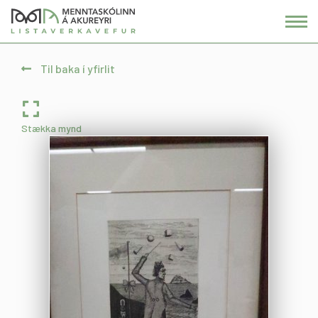
Fara
í
efni
Til baka í yfirlit
Stækka mynd