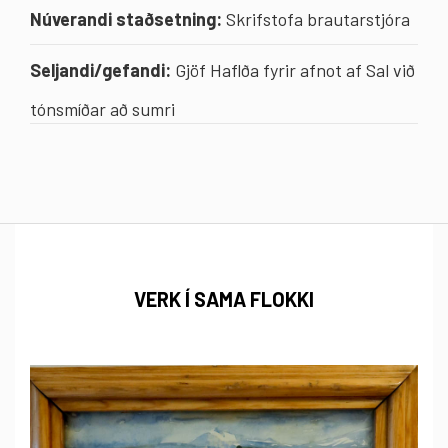
Núverandi staðsetning:
Skrifstofa brautarstjóra
Seljandi/gefandi:
Gjöf Haflða fyrir afnot af Sal við
tónsmíðar að sumri
VERK Í SAMA FLOKKI