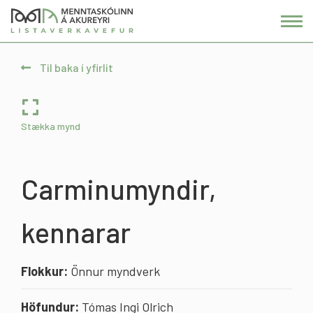
Fara
í
efni
Til baka í yfirlit
Stækka mynd
Carminumyndir,
kennarar
Flokkur:
Önnur myndverk
Höfundur:
Tómas Ingi Olrich