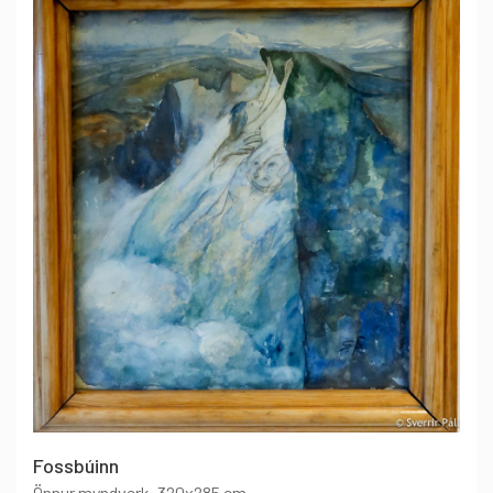
Fossbúinn
Önnur myndverk
, 320x285 cm